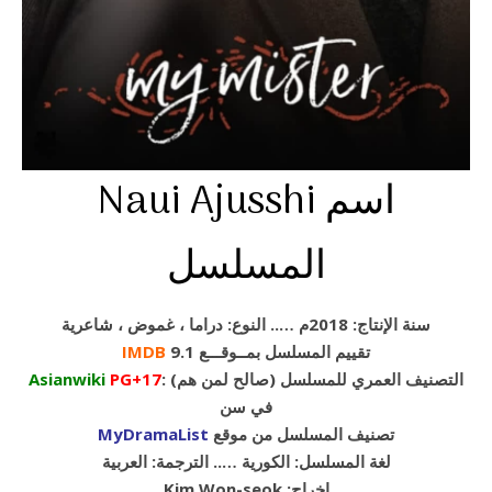
Naui Ajusshi اسم
المسلسل
سنة الإنتاج: 2018م ….. النوع: دراما ، غموض ، شاعرية
تقييم المسلسل بمــوقـــع 9.1
IMDB
: (التصنيف العمري للمسلسل (صالح لمن هم
PG+17
Asianwiki
في سن
تصنيف المسلسل من موقع
MyDramaList
لغة المسلسل: الكورية ….. الترجمة: العربية
Kim Won-seok :إخراج