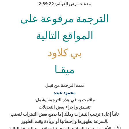
2:59:22 :مدة عـــرض الفيـلم
الترجمة مرفوعة على
المواقع التالية
بي كلاود
ميقـا
تمت الترجمة من قبـل
محمود عبده
:ماقمت به في هذه الترجمة يشمل
تنسيق و إجراء بعض التعديلات
ثانياً إعادة ترتيب التيترات وذلك إما بدمج بعض التيترات لتجنب
السرعة بظهورها و إختفائها أو بزيادة وقت الظهور.
الأمر الأخير تم ضبط التوقيت للترجمة لتتوافق مع النسخة التالية