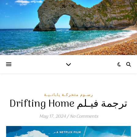
رسـوم متحركـة يابانـيـة
Drifting Home ترجمة فيـلم
May 17, 2024
/
No Comments