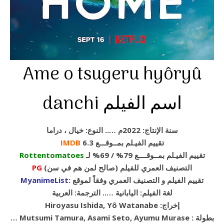
Ame o tsugeru hyôryû
danchi اسم الفيلم
سنة الإنتاج: 2022م ….. النوع: خيال ، دراما
تقييم الفيـلم بمــوقـــع 6.3
IMDB
تقييم الفيـلم بمــوقــــع 79% / 69% لـ
Rottentomatoes
(التصنيف العمري للفيلم (صالح لمن هم في سن
PG
: تقييم الفيلم و التصنيف العمري وفقاً لموقع
MyanimeList
لغة الفيلم: اليابانية ….. الترجمة: العربية
Hiroyasu Ishida, Yô Watanabe :إخراج
… Mutsumi Tamura, Asami Seto, Ayumu Murase : بطولة