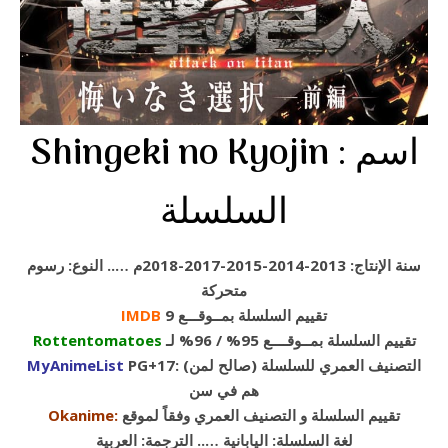
: اسم
Shingeki no Kyojin
السلسلة
سنة الإنتاج: 2013-2014-2015-2017-2018م ….. النوع: رسوم
متحركة
تقييم السلسلة بمــوقـــع 9
IMDB
تقييم السلسلة بمــوقــــع 95% / 96% لـ
Rottentomatoes
PG+17: (التصنيف العمري للسلسلة (صالح لمن
MyAnimeList
هم في سن
تقييم السلسلة و التصنيف العمري وفقاً لموقع
:
Okanime
لغة السلسلة: اليابانية ….. الترجمة: العربية