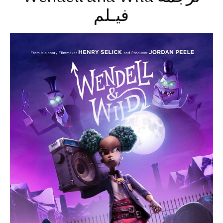
فيـلم