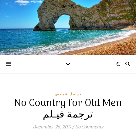
,
دراما
غموض
No Country for Old Men
ترجمة فيـلم
December 26, 2011
/
No Comments