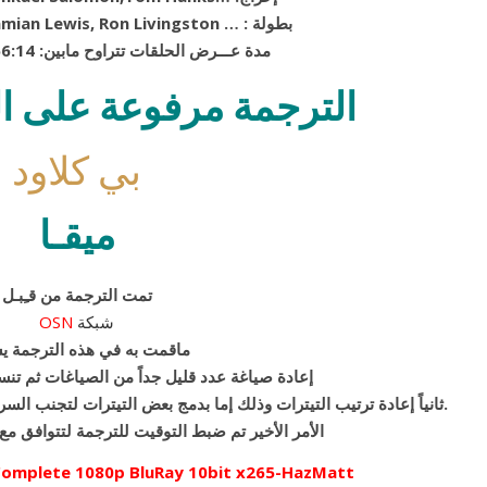
Scott Grimes, Damian Lewis, Ron Livingston … : بطولة
01:35:08 – 00:56:14 :مدة عـــرض الحلقات تتراوح مابين
الترجمة مرفوعة على الم
بي كلاود
ميقـا
تمت الترجمة من قـِبـل
شبكة
OSN
:ماقمت به في هذه الترجمة 
إعادة صياغة عدد قليل جداً من الصياغات ثم تنس
ثانياً إعادة ترتيب التيترات وذلك إما بدمج بعض التيترات لتجنب السرعة بظهورها و إختفائها أو بزيادة وقت الظهور.
الأمر الأخير تم ضبط التوقيت للترجمة لتتوافق مع
Complete 1080p BluRay 10bit x265-HazMatt