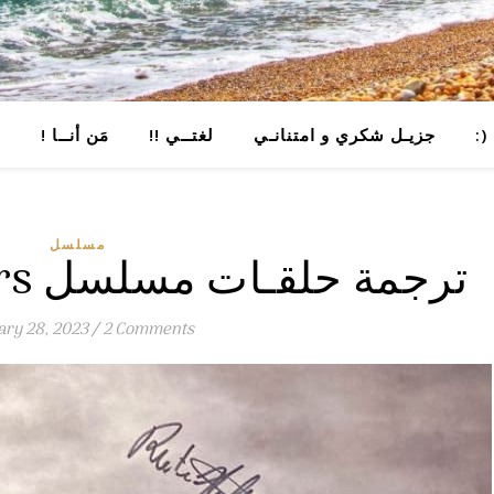
جزيـل شكري و امتنانـي
!! لغتــي
! مَن أنــا
خ
مسلسل
Band of Brothers ترجمة حلقـات مسلسل
ary 28, 2023
/
2 Comments