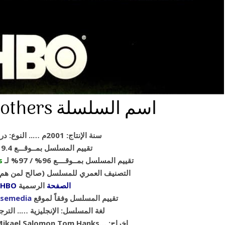
Band of Brothers اسم السلسلة
سنة الإنتاج: 2001م ….. النوع: دراما ، حرب
تقييم المسلسل بمــوقـــع 9.4
تقييم المسلسل بمــوقــــع 96% / 97% لـ
s
PG+17 : (التصنيف العمري للمسلسل (صالح لمن 
الصفحة
الرسمية
HBO
تقييم المسلسل وفقاً لموقع
semedia
لغة المسلسل: الإنجليزية ….. الترجم
David Frankel,Mikael Salomon,Tom Hanks… :إخراج