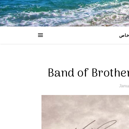
اص
Janu