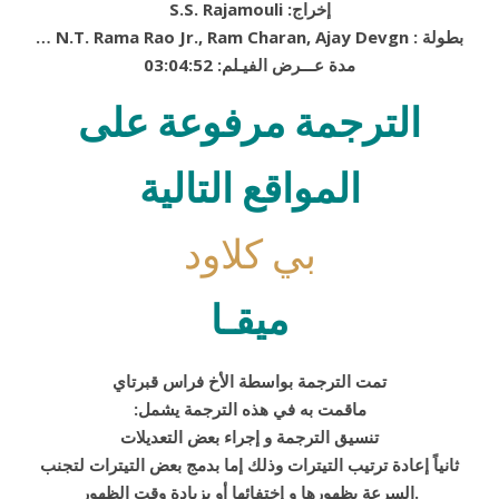
S.S. Rajamouli :إخراج
… N.T. Rama Rao Jr., Ram Charan, Ajay Devgn : بطولة
03:04:52 :مدة عـــرض الفيـلم
الترجمة مرفوعة على
المواقع التالية
بي كلاود
ميقـا
تمت الترجمة بواسطة الأخ فراس قبرتاي
:ماقمت به في هذه الترجمة يشمل
تنسيق الترجمة و إجراء بعض التعديلات
ثانياً إعادة ترتيب التيترات وذلك إما بدمج بعض التيترات لتجنب
السرعة بظهورها و إختفائها أو بزيادة وقت الظهور.