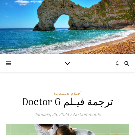
أفـلام هـنـديـة
Doctor G ترجمة فيـلم
January 25, 2024
/
No Comments