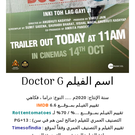
Doctor G اسم الفيلم
سنة الإنتاج: 2020م ….. النوع: دراما ، فكاهي
تقييم الفيـلم بمــوقـــع 6.6
IMDB
تقييم الفيـلم بمــوقــــع …% / 70% لـ
Rottentomatoes
PG+13 : (التصنيف العمري للفيلم (صالح لمن هم في سن
: تقييم الفيلم و التصنيف العمري وفقاً لموقع
Timesofindia