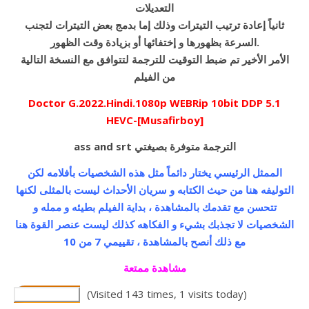
التعديلات
ثانياً إعادة ترتيب التيترات وذلك إما بدمج بعض التيترات لتجنب
السرعة بظهورها و إختفائها أو بزيادة وقت الظهور.
الأمر الأخير تم ضبط التوقيت للترجمة لتتوافق مع النسخة التالية
من الفيلم
Doctor G.2022.Hindi.1080p WEBRip 10bit DDP 5.1
HEVC-[Musafirboy]
ass and srt الترجمة متوفرة بصيغتي
الممثل الرئيسي يختار دائماً مثل هذه الشخصيات بأفلامه لكن
التوليفه هنا من حيث الكتابه و سريان الأحداث ليست بالمثلى لكنها
تتحسن مع تقدمك بالمشاهدة ، بداية الفيلم بطيئه و ممله و
الشخصيات لا تجذبك بشيء و الفكاهه كذلك ليست عنصر القوة هنا
مع ذلك أنصح بالمشاهدة ، تقييمي 7 من 10
مشاهدة ممتعة
(Visited 143 times, 1 visits today)