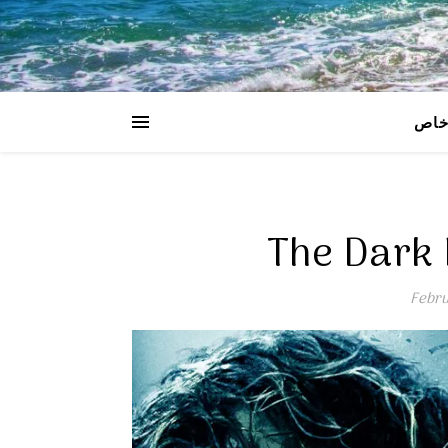
اص
Febru