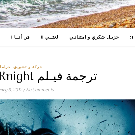
جزيـل شكري و امتنانـي
!! لغتــي
! مَن أنــا
خ
,
حركة و تشويق
دراما
The Dark Knight ترجمة فيـلم
ary 3, 2012
/
No Comments