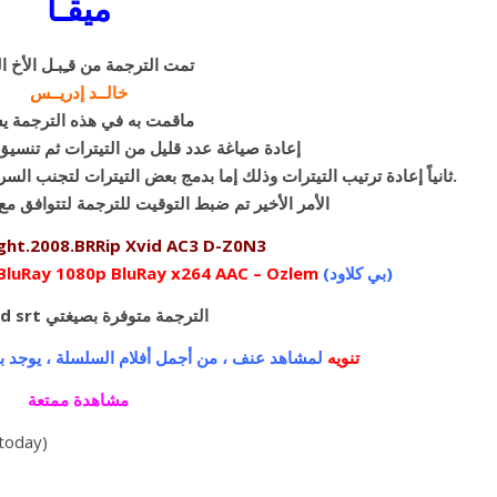
ميقـا
تمت الترجمة من قـِبـل الأخ ا
خالــد إدريــس
:ماقمت به في هذه الترجمة 
إعادة صياغة عدد قليل من التيترات ثم تنسيق 
ثانياً إعادة ترتيب التيترات وذلك إما بدمج بعض التيترات لتجنب السرعة بظهورها و إختفائها أو بزيادة وقت الظهور.
الأمر الأخير تم ضبط التوقيت للترجمة لتتوافق مع 
ght.2008.BRRip Xvid AC3 D-Z0N3
(بي كلاود)
BluRay 1080p BluRay x264 AAC – Ozlem
ass and srt الترجمة متوفرة بصيغتي
تنويه
لمشاهد عنف ، من أجمل أفلام السلسلة ، يوجد 
مشاهدة ممتعة
 today)