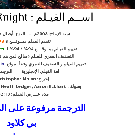
The Dark Knight : اســم الفيـلم
سنة الإنتاج: 2008م ….. النوع: أبطال خارقين ، جريمة
تقييم الفيـلم بمــوقـــع 9
DB
تقييم الفيـلم بمــوقــــع 94% / 94% لـ
es
PG+13: (التصنيف العمري للفيلم (صالح لمن ه
: تقييم الفيلم و التصنيف العمري وفقاً لموقع
ia
لغة الفيلم: الإنجليزية
…..
الترجمة:
Christopher Nolan :إخراج
… Christian Bale, Heath Ledger, Aaron Eckhart : بطولة
2:32:13 :مدة عـــرض الفيـلم
الترجمة مرفوعة على المو
بي كلاود