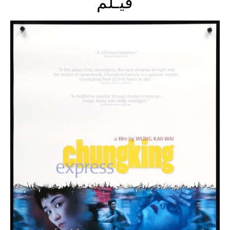
فيـلم